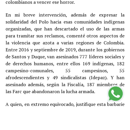
colombianos a vencer ese horror.
En mi breve intervención, además de expresar la
solidaridad del Polo hacia esas comunidades indígenas
organizadas, que han descartado el uso de las armas
para tramitar sus reclamos, comenté otros aspectos de
la violencia que azota a varias regiones de Colombia.
Entre 2016 y septiembre de 2019, durante los gobiernos
de Santos y Duque, van asesinados 777 líderes sociales y
de derechos humanos, entre ellos 169 indígenas, 182
campesino-comunales, 55 campesinos, 55
afrodescendientes y 49 sindicalistas (Idepaz). Y han
asesinado además, según la Fiscalía, 187 miembros de
las Farc que abandonaron la lucha armada.
A quien, en extremo equivocado, justifique esta barbarie
con cualquier teoría, toca recordarle que en este país,
por Constitución, no existe la pena de muerte y que el
más elemental principio democrático indica que no hay