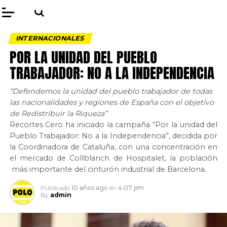
INTERNACIONALES
POR LA UNIDAD DEL PUEBLO
TRABAJADOR: NO A LA INDEPENDENCIA
“Defendemos la unidad del pueblo trabajador de todas
las nacionalidades y regiones de España con el objetivo
de Redistribuir la Riqueza”
Recortes Cero ha iniciado la campaña “Por la unidad del
Pueblo Trabajador: No a la Independencia”, decidida por
la Coordinadora de Cataluña, con una concentración en
el mercado de Collblanch de Hospitalet, la población
más importante del cinturón industrial de Barcelona.
Publicado
10 años ago
en
4:07 pm
By
admin