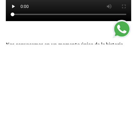
Nos convocamos en un momento único de la historia
que nos impone actuar con valentía. No debemos
paralizarnos ni temer. Mucho menos podemos
resignarnos.
Tenemos que dar una respuesta creativa en este
presente que nos ha tocado en suerte. No hay lugar para
demagogias ni improvisaciones
.
Enfrentamos el falso dilema de preservar la economía o
la salud de nuestra gente. Nosotros entendemos la
economía pero no dudamos en proteger integralmente
la vida de los nuestros. Con esa convicción, hemos