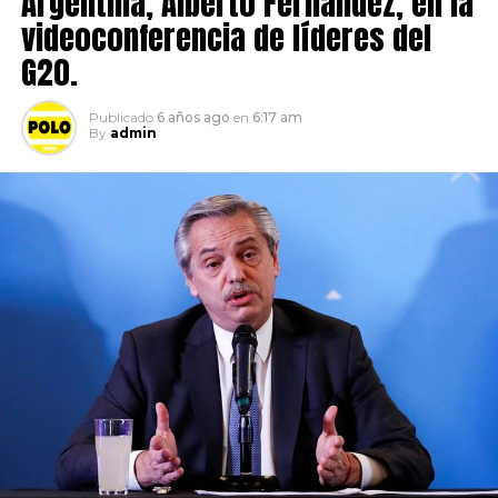
Argentina, Alberto Fernández, en la
videoconferencia de líderes del
G20.
Publicado
6 años ago
en
6:17 am
By
admin