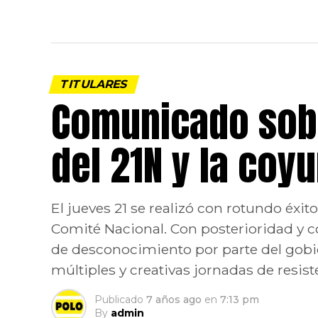
TITULARES
Comunicado sobr
del 21N y la coy
El jueves 21 se realizó con rotundo éxi
Comité Nacional. Con posterioridad y c
de desconocimiento por parte del gobi
múltiples y creativas jornadas de resiste
Publicado
7 años ago
en
7:13 pm
By
admin