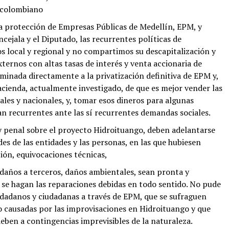
s colombiano
la protección de Empresas Públicas de Medellín, EPM, y
jala y el Diputado, las recurrentes políticas de
os local y regional y no compartimos su descapitalización y
xternos con altas tasas de interés y venta accionaria de
minada directamente a la privatización definitiva de EPM y,
acienda, actualmente investigado, de que es mejor vender las
ales y nacionales, y, tomar esos dineros para algunas
ran recurrentes ante las sí recurrentes demandas sociales.
y penal sobre el proyecto Hidroituango, deben adelantarse
des de las entidades y las personas, en las que hubiesen
ión, equivocaciones técnicas,
daños a terceros, daños ambientales, sean pronta y
se hagan las reparaciones debidas en todo sentido. No pude
iudadanos y ciudadanas a través de EPM, que se sufraguen
o causadas por las improvisaciones en Hidroituango y que
ben a contingencias imprevisibles de la naturaleza.