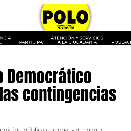
NCIA
ATENCIÓN Y SERVICIOS
O
PARTICIPA
A LA CIUDADANÍA
POBLAC
lo Democrático
 las contingencias
a opinión pública nacional y de manera