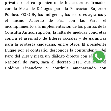
privatizar; el cumplimiento de los acuerdos firmados
con la Mesa de Diálogos para la Educación Superior
Pública, FECODE, los indígenas, los sectores agrarios y
el mismo Acuerdo de Paz con las Farc; el
incumplimiento a la implementación de los puntos de la
Consulta Anticorrupción; la falta de medidas concretas
contra el asesinato de líderes sociales y de garantías
para la protesta ciudadana, entre otros. El presidente
Duque por el contrario, desconoce la contundencia del
Paro del 21N y niega un diálogo directo con el Comité
Nacional de Paro, saca el decreto 2111 que crea el
Holding Financiero y continúa amenazando con
reprimir y desconocer está justa y pacifica protesta.
El Polo Democrático Alternativo condena como lo ha
hecho antes, durante y después del Paro, todas las
acciones de vandalismo y las cuales son responsabilidad
de sus ejecutores. Rechazamos el tratamiento represivo
dado por el gobierno de Duque a los ciudadanos que