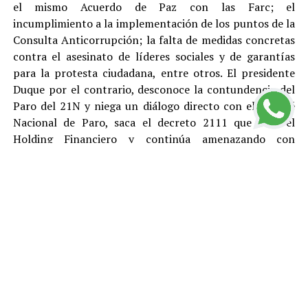
el mismo Acuerdo de Paz con las Farc; el
incumplimiento a la implementación de los puntos de la
Consulta Anticorrupción; la falta de medidas concretas
contra el asesinato de líderes sociales y de garantías
para la protesta ciudadana, entre otros. El presidente
Duque por el contrario, desconoce la contundencia del
Paro del 21N y niega un diálogo directo con el Comité
Nacional de Paro, saca el decreto 2111 que crea el
Holding Financiero y continúa amenazando con
reprimir y desconocer está justa y pacifica protesta.
El Polo Democrático Alternativo condena como lo ha
hecho antes, durante y después del Paro, todas las
acciones de vandalismo y las cuales son responsabilidad
de sus ejecutores. Rechazamos el tratamiento represivo
dado por el gobierno de Duque a los ciudadanos que
protestan pacíficamente y le pedimos a la
Procuraduría, la Fiscalía y la Defensoría del Pueblo que
se llegue a fondo en el esclarecimiento de los abusos de