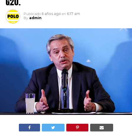
G20.
Publicado
6 años ago
en
6:17 am
By
admin