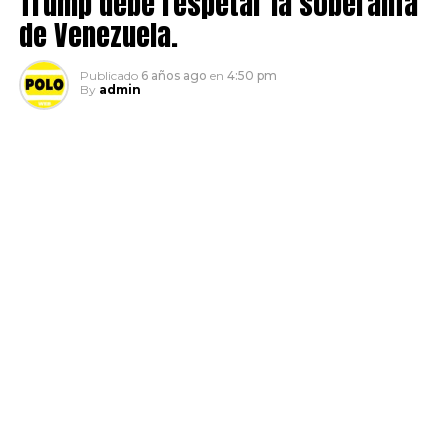
Trump debe respetar la soberanía
de Venezuela.
Publicado
6 años ago
en
4:50 pm
By
admin