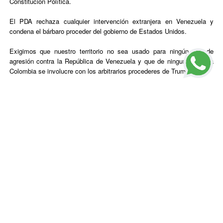
Constitución Política.
El PDA rechaza cualquier intervención extranjera en Venezuela y
condena el bárbaro proceder del gobierno de Estados Unidos.
Exigimos que nuestro territorio no sea usado para ningún tipo de
agresión contra la República de Venezuela y que de ninguna manera
Colombia se involucre con los arbitrarios procederes de Trump.
Bogotá 27 de marzo de 2020.
Álvaro Argote Muñoz – Presidente
Gustavo R Triana Suárez – Secretario General
Jaime Dussán Calderón – Vicepresidente de Relaciones
Internacionales