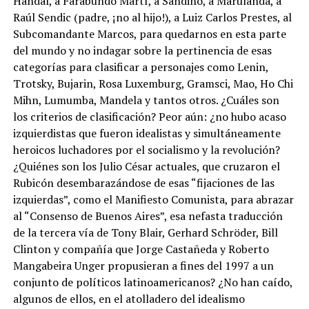
Handal, a Farabundo Martí, a Sandino, a Marulanda, a
Raúl Sendic (padre, ¡no al hijo!), a Luiz Carlos Prestes, al
Subcomandante Marcos, para quedarnos en esta parte
del mundo y no indagar sobre la pertinencia de esas
categorías para clasificar a personajes como Lenin,
Trotsky, Bujarin, Rosa Luxemburg, Gramsci, Mao, Ho Chi
Mihn, Lumumba, Mandela y tantos otros. ¿Cuáles son
los criterios de clasificación? Peor aún: ¿no hubo acaso
izquierdistas que fueron idealistas y simultáneamente
heroicos luchadores por el socialismo y la revolución?
¿Quiénes son los Julio César actuales, que cruzaron el
Rubicón desembarazándose de esas “fijaciones de las
izquierdas”, como el Manifiesto Comunista, para abrazar
al “Consenso de Buenos Aires”, esa nefasta traducción
de la tercera vía de Tony Blair, Gerhard Schröder, Bill
Clinton y compañía que Jorge Castañeda y Roberto
Mangabeira Unger propusieran a fines del 1997 a un
conjunto de políticos latinoamericanos? ¿No han caído,
algunos de ellos, en el atolladero del idealismo