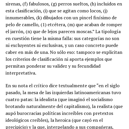
sirenas, (f) fabulosos, (g) perros sueltos, (h) incluidos en
esta clasificación, (i) que se agitan como locos, (j)
innumerables, (k) dibujados con un pincel finísimo de
pelo de camello, (1) etcétera, (m) que acaban de romper
el jarrón, (n) que de lejos parecen moscas.” La tipología
en cuestión tiene la misma falla: sus categorías no son
ni excluyentes ni exclusivas, y un caso concreto puede
caber en más de una. No sólo eso: tampoco se explicitan
los criterios de clasificación ni aporta ejemplos que
permitan ponderar su validez y su fecundidad
interpretativa.
En su nota el crítico dice textualmente que “en el siglo
pasado, la mesa de las izquierdas latinoamericanas tuvo
cuatro patas: la idealista (que imaginó el socialismo
brotando naturalmente del capitalismo), la realista (que
aupó burocracias políticas increíbles con pretextos
ideológicos creíbles), la heroica (que cayó en el
precipicio) y la que, interpelando a sus compañeras,