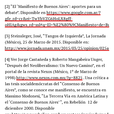
[2] “El ‘Manifiesto de Buenos Aires’: aportes para un
debate”. Disponible en
https://www.google.com.ar/?
gfe_rd=cr&ei=TwYbVZG6HoLX8gff-
oHIAg&gws_rd=ssl#q=El+%E2%80%9CManifiesto+de+Buen
[3] Steinsleger, José, “Tangos de Izquierda”, La Jornada
(México), 25 de Marzo de 2015. Disponible en:
http://www.jornada.unam.mx/2015/03/25/opinion/025a1p
[4] Ver Jorge Castañeda y Roberto Mangabeira Unger,
“Después del Neoliberalismo: Un Nuevo Camino”, en el
portal de la revista Nexos (México, 1º de Marzo de
1998)
http://www.nexos.com.mx/?p=8825
. Una crítica a
las tesis socialdemócratas del “Consenso de Buenos
Aires”, como se conoce ese manifiesto, se encuentra en
Massimo Modonesi, “La Tercera Vía en América Latina y
el ‘Consenso de Buenos Aires’ “, en Rebelión 12 de
diciembre 2000. Disponible