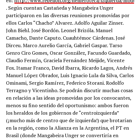
en:
http://www.rebelion.org/hemeroteca/izquierda/modon
. Según cuentan Castañeda y Mangabeira Unger
participaron en las diversas reuniones promovidas por
ellos Carlos “Chacho” Alvarez. Adolfo Aguilar Zinser.
John Biehl. José Bordón. Leonel Brizóla. Manuel
Camacho, Dante Caputo. Cuauhtémoc Cárdenas. José
Dirceu. Marco Aurelio García, Gabriel Gaspar. Tarso
Genro Ciro Gomes, Oscar González, Facundo Guardado,
Claudio Fermín, Graciela Fernández Meijide, Vicente
Fox. Itamar Franco, David Ibarra, Ricardo Lagos, Andrés
Manuel López Obrador, Luis Ignacio Lula da Silva, Carlos
Ominami, Sergio Ramírez, Federico Storani. Rodolfo
Terragno y Vicentinho. Se podrán discutir muchas cosas
en relación a las ideas promovidas por los convocantes,
menos su fino sentido del oportunismo: ambos fueron
los heraldos de los gobiernos de “centroizquierda”
(¡mucho más de centro que de izquierda!) que brotarían
en la región, como la Alianza en la Argentina, el PT en
Brasil (donde Mangabeira Unger se convertiría en