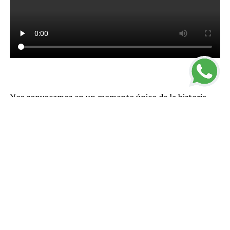
Nos convocamos en un momento único de la historia
que nos impone actuar con valentía. No debemos
paralizarnos ni temer. Mucho menos podemos
resignarnos.
Tenemos que dar una respuesta creativa en este
presente que nos ha tocado en suerte. No hay lugar para
demagogias ni improvisaciones
.
Enfrentamos el falso dilema de preservar la economía o
la salud de nuestra gente. Nosotros entendemos la
economía pero no dudamos en proteger integralmente