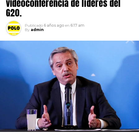
videoconferencia de líderes del
G20.
Publicado
6 años ago
en
6:17 am
By
admin