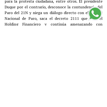
para la protesta ciudadana, entre otros. El presidente
Duque por el contrario, desconoce la contundencia del
Paro del 21N y niega un diálogo directo con el Comité
Nacional de Paro, saca el decreto 2111 que crea el
Holding Financiero y continúa amenazando con
reprimir y desconocer está justa y pacifica protesta.
El Polo Democrático Alternativo condena como lo ha
hecho antes, durante y después del Paro, todas las
acciones de vandalismo y las cuales son responsabilidad
de sus ejecutores. Rechazamos el tratamiento represivo
dado por el gobierno de Duque a los ciudadanos que
protestan pacíficamente y le pedimos a la
Procuraduría, la Fiscalía y la Defensoría del Pueblo que
se llegue a fondo en el esclarecimiento de los abusos de
la Fuerza Pública, la responsabilidad que puedan tener
el gobierno y Fuerzas Armadas en la ola de pánico y
vandalismo que ocurrió el viernes 22 de noviembre,
durante los decretos de toque de queda. Manifestamos