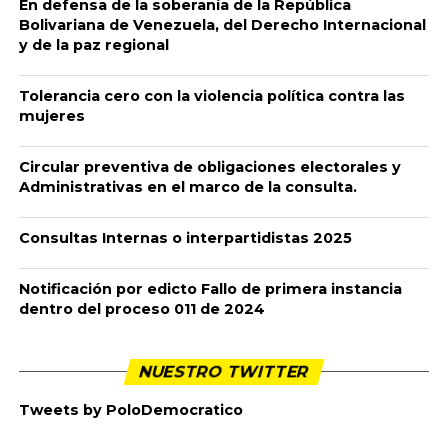
Publicado
6 años ago
en
6:17 am
By
admin