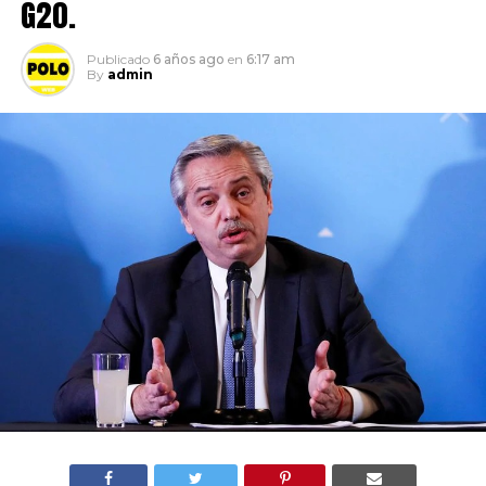
G20.
Publicado
6 años ago
en
6:17 am
By
admin