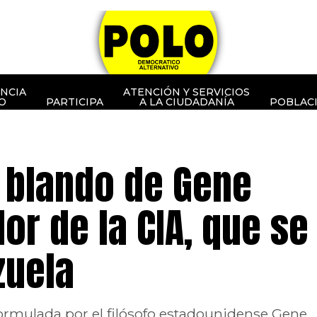
NCIA
ATENCIÓN Y SERVICIOS
O
PARTICIPA
A LA CIUDADANÍA
POBLAC
e blando de Gene
or de la CIA, que se
zuela
formulada por el filósofo estadounidense Gene