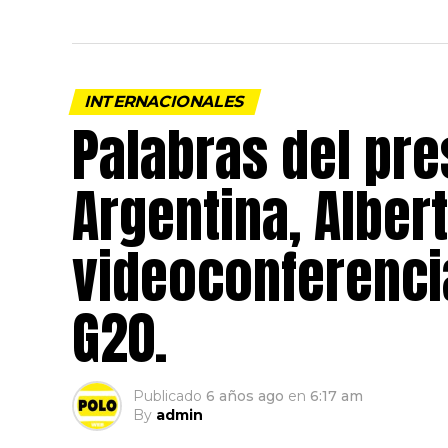
INTERNACIONALES
Palabras del pre
Argentina, Alber
videoconferencia
G20.
Publicado
6 años ago
en
6:17 am
By
admin