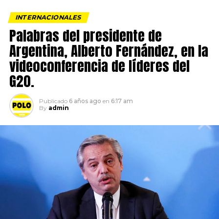
INTERNACIONALES
Palabras del presidente de
Argentina, Alberto Fernández, en la
videoconferencia de líderes del
G20.
Publicado
6 años ago
en
6:17 am
By
admin