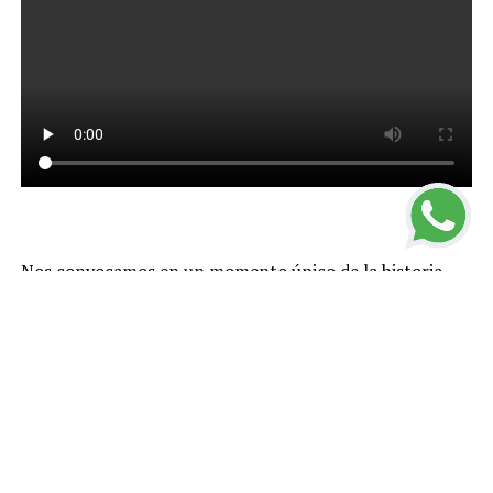
Nos convocamos en un momento único de la historia
que nos impone actuar con valentía. No debemos
paralizarnos ni temer. Mucho menos podemos
resignarnos.
Tenemos que dar una respuesta creativa en este
presente que nos ha tocado en suerte. No hay lugar para
demagogias ni improvisaciones
.