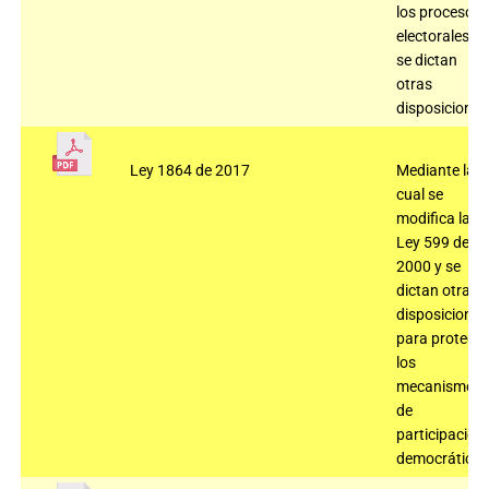
los procesos
electorales y
se dictan
otras
disposiciones
Ley 1864 de 2017
Mediante la
cual se
modifica la
Ley 599 de
2000 y se
dictan otras
disposiciones
para protege
los
mecanismos
de
participación
democrática