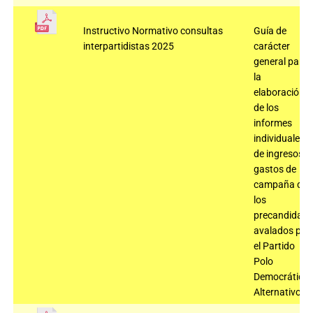
Instructivo Normativo consultas
Guía de
interpartidistas 2025
carácter
general para
la
elaboración
de los
informes
individuales
de ingresos y
gastos de
campaña de
los
precandidato
avalados por
el Partido
Polo
Democrático
Alternativo