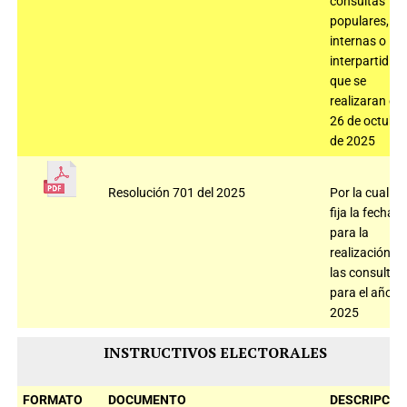
consultas
populares,
internas o
interpartidist
que se
realizaran el
26 de octubr
de 2025
Resolución 701 del 2025
Por la cual
fija la fecha
para la
realización d
las consultas
para el año
2025
INSTRUCTIVOS ELECTORALES
FORMATO
DOCUMENTO
DESCRIPCIÓ