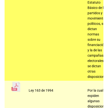
Estatuto
Básico de los
partidos y
movimientos
políticos, se
dictan
normas
sobre su
financiación
y la de las
campañas
electorales y
se dictan
otras
disposiciones
Ley 163 de 1994
Por la cual se
expiden
algunas
disposiciones