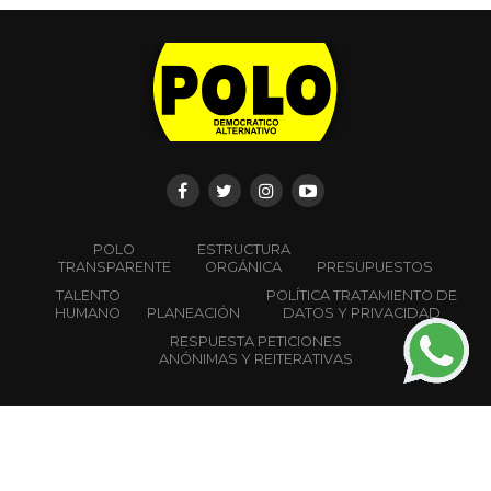
Todas las campañas para Congreso de la República
que participan en las elecciones del 08 de marzo del
2026, están obligadas a designar gerente de
campaña y/o abrir cuenta única bancaria
CALENDARIO ELECTORAL
FORMATO
DOCUMENTO
DESCRIPCIÓN
Resolución 2581 del 2025
Por la cual se
establece el
calendario
Electoral para