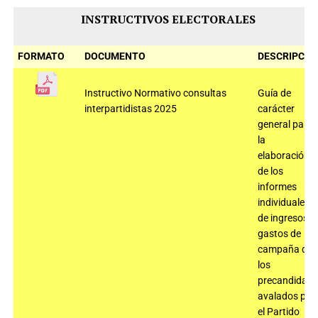
INSTRUCTIVOS ELECTORALES
FORMATO
DOCUMENTO
DESCRIPCIÓ
Instructivo Normativo consultas
Guía de
interpartidistas 2025
carácter
general para
la
elaboración
de los
informes
individuales
de ingresos y
gastos de
campaña de
los
precandidato
avalados por
el Partido