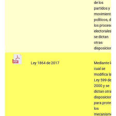
de los
partidos y
movimientos
políticos, de
los procesos
electorales y
se dictan
otras
disposiciones
Ley 1864 de 2017
Mediante la
cual se
modifica la
Ley 599 de
2000 y se
dictan otras
disposiciones
para protege
los
mecanismos