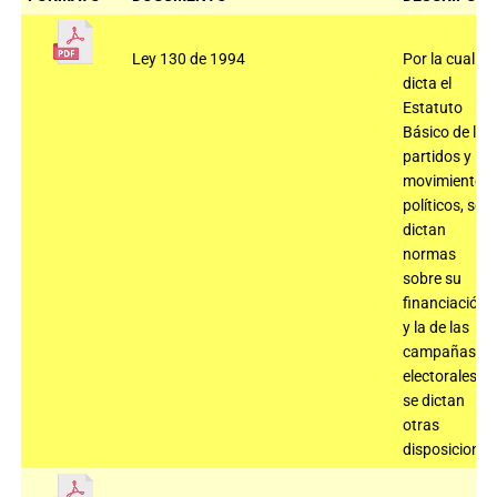
Ley 130 de 1994
Por la cual se
dicta el
Estatuto
Básico de los
partidos y
movimientos
políticos, se
dictan
normas
sobre su
financiación
y la de las
campañas
electorales y
se dictan
otras
disposiciones