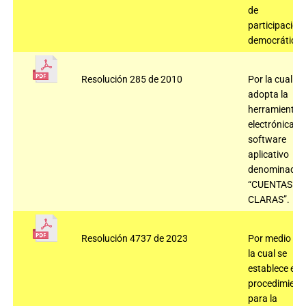
de
participación
democrática
Resolución 285 de 2010
Por la cual se
adopta la
herramienta
electrónica,
software
aplicativo
denominado
“CUENTAS
CLARAS”.
Resolución 4737 de 2023
Por medio de
la cual se
establece el
procedimient
para la