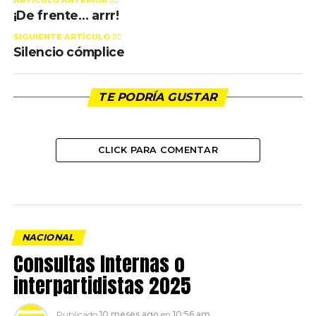
ARTÍCULO ANTERIOR 👉🏻
¡De frente… arrr!
SIGUIENTE ARTÍCULO 👈🏻
Silencio cómplice
TE PODRÍA GUSTAR
CLICK PARA COMENTAR
NACIONAL
Consultas Internas o
interpartidistas 2025
Publicado
10 meses ago
en
10:56 am