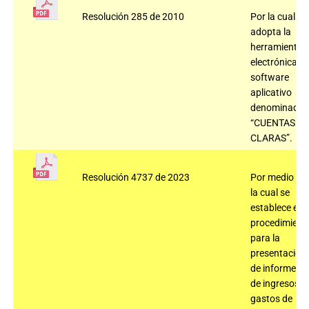
Resolución 285 de 2010
Por la cual se
adopta la
herramienta
electrónica,
software
aplicativo
denominado
“CUENTAS
CLARAS”.
Resolución 4737 de 2023
Por medio de
la cual se
establece el
procedimient
para la
presentación
de informes
de ingresos y
gastos de