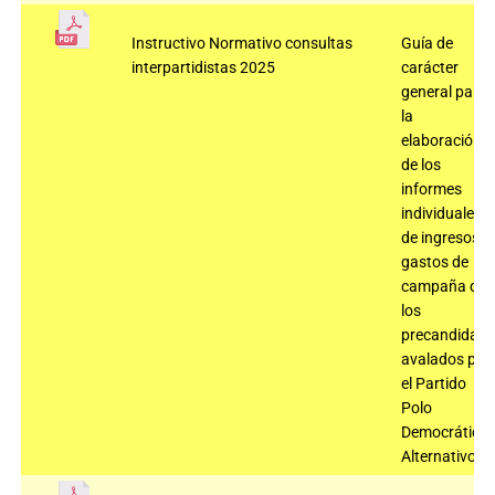
Instructivo Normativo consultas
Guía de
interpartidistas 2025
carácter
general para
la
elaboración
de los
informes
individuales
de ingresos y
gastos de
campaña de
los
precandidato
avalados por
el Partido
Polo
Democrático
Alternativo