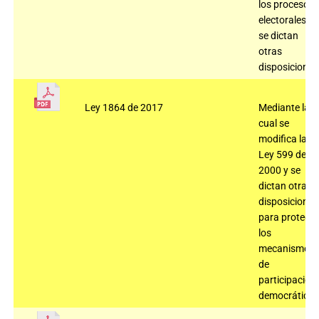
los procesos
electorales y
se dictan
otras
disposiciones
Ley 1864 de 2017
Mediante la
cual se
modifica la
Ley 599 de
2000 y se
dictan otras
disposiciones
para protege
los
mecanismos
de
participación
democrática