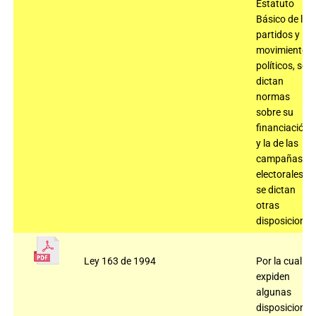
Estatuto
Básico de los
partidos y
movimientos
políticos, se
dictan
normas
sobre su
financiación
y la de las
campañas
electorales y
se dictan
otras
disposiciones
Ley 163 de 1994
Por la cual se
expiden
algunas
disposiciones