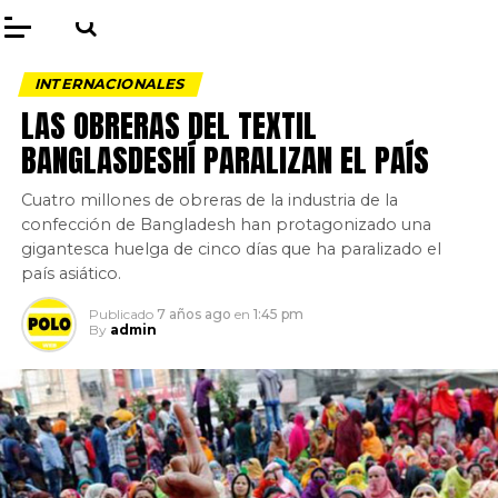
INTERNACIONALES
LAS OBRERAS DEL TEXTIL
BANGLASDESHÍ PARALIZAN EL PAÍS
Cuatro millones de obreras de la industria de la
confección de Bangladesh han protagonizado una
gigantesca huelga de cinco días que ha paralizado el
país asiático.
Publicado
7 años ago
en
1:45 pm
By
admin