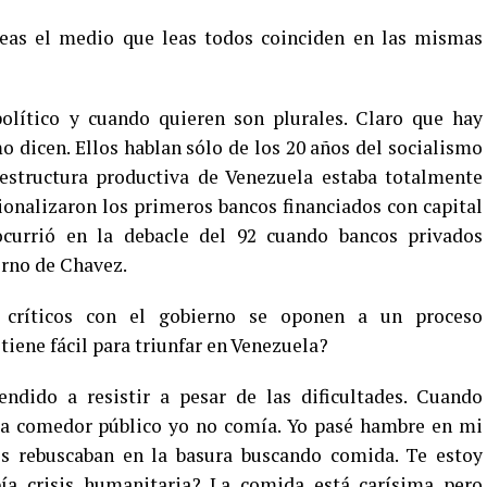
eas el medio que leas todos coinciden en las mismas
lítico y cuando quieren son plurales. Claro que hay
 dicen. Ellos hablan sólo de los 20 años del socialismo
estructura productiva de Venezuela estaba totalmente
cionalizaron los primeros bancos financiados con capital
currió en la debacle del 92 cuando bancos privados
erno de Chavez.
 críticos con el gobierno se oponen a un proceso
iene fácil para triunfar en Venezuela?
dido a resistir a pesar de las dificultades. Cuando
bía comedor público yo no comía. Yo pasé hambre en mi
os rebuscaban en la basura buscando comida. Te estoy
ía crisis humanitaria? La comida está carísima pero