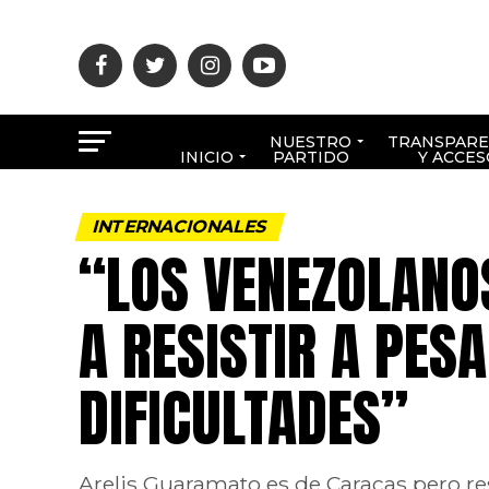
NUESTRO
TRANSPARE
INICIO
PARTIDO
Y ACCES
INTERNACIONALES
“LOS VENEZOLANO
A RESISTIR A PES
DIFICULTADES”
Arelis Guaramato es de Caracas pero re