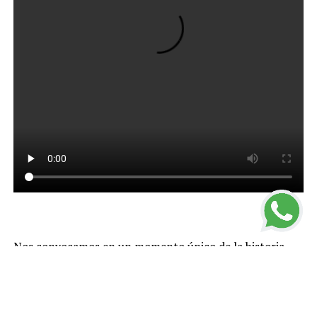
Nos convocamos en un momento único de la historia
que nos impone actuar con valentía. No debemos
paralizarnos ni temer. Mucho menos podemos
resignarnos.