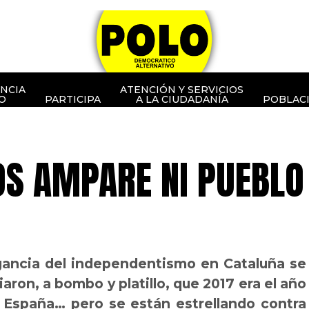
NCIA
ATENCIÓN Y SERVICIOS
O
PARTICIPA
A LA CIUDADANÍA
POBLAC
OS AMPARE NI PUEBLO
ogancia del independentismo en Cataluña se
ron, a bombo y platillo, que 2017 era el año
 España… pero se están estrellando contra