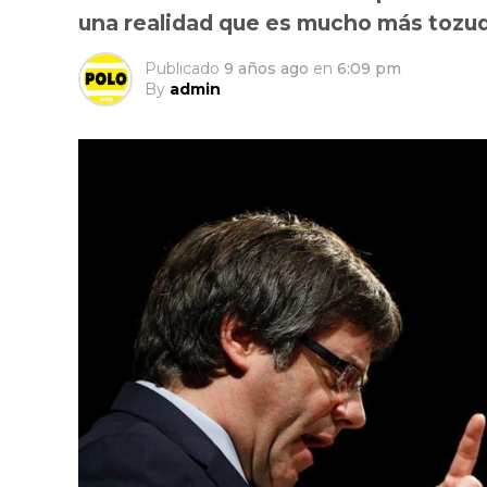
una realidad que es mucho más tozu
Publicado
9 años ago
en
6:09 pm
By
admin