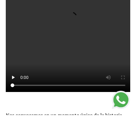
Nos convocamos en un momento único de la historia
que nos impone actuar con valentía. No debemos
paralizarnos ni temer. Mucho menos podemos