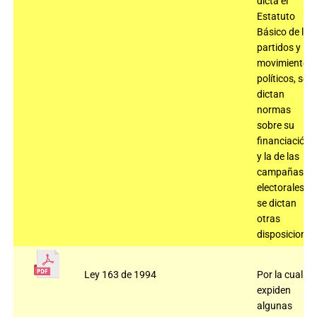
dicta el
Estatuto
Básico de los
partidos y
movimientos
políticos, se
dictan
normas
sobre su
financiación
y la de las
campañas
electorales y
se dictan
otras
disposiciones
Ley 163 de 1994
Por la cual se
expiden
algunas