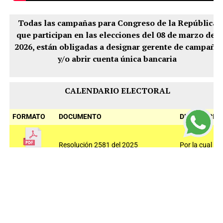
Todas las campañas para Congreso de la República
que participan en las elecciones del 08 de marzo del
2026, están obligadas a designar gerente de campaña
y/o abrir cuenta única bancaria
CALENDARIO ELECTORAL
FORMATO
DOCUMENTO
DESCRIPCIÓ
Resolución 2581 del 2025
Por la cual se
establece el
calendario
Electoral
para las
elecciones de
congreso de
la república