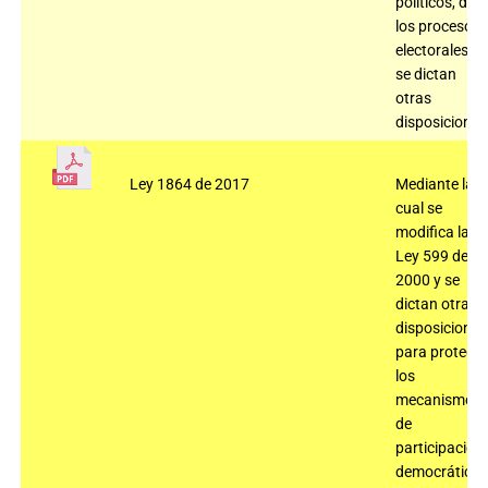
políticos, de
los procesos
electorales y
se dictan
otras
disposiciones
Ley 1864 de 2017
Mediante la
cual se
modifica la
Ley 599 de
2000 y se
dictan otras
disposiciones
para protege
los
mecanismos
de
participación
democrática