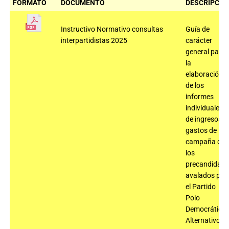
FORMATO
DOCUMENTO
DESCRIPCIÓ
Instructivo Normativo consultas
Guía de
interpartidistas 2025
carácter
general para
la
elaboración
de los
informes
individuales
de ingresos y
gastos de
campaña de
los
precandidato
avalados por
el Partido
Polo
Democrático
Alternativo