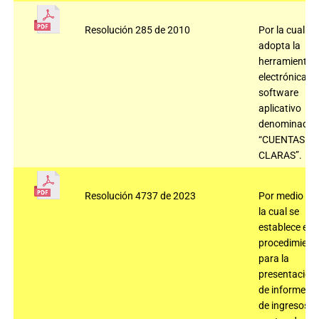
Resolución 285 de 2010
Por la cual se
adopta la
herramienta
electrónica,
software
aplicativo
denominado
“CUENTAS
CLARAS”.
Resolución 4737 de 2023
Por medio de
la cual se
establece el
procedimient
para la
presentación
de informes
de ingresos y