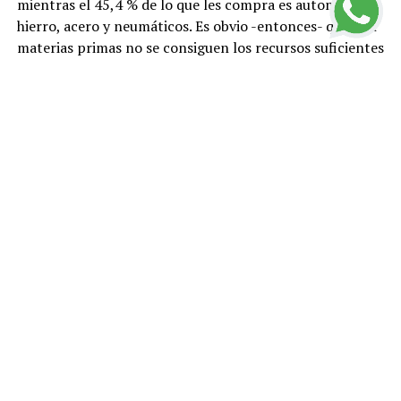
mientras el 45,4 % de lo que les compra es automóviles,
hierro, acero y neumáticos. Es obvio -entonces- que con
materias primas no se consiguen los recursos suficientes
para comprar manufacturas.
Esta situación se empeorará si se suscribe dicho TLC. En
lo que se conoce de la negociación secreta, Colombia no
tiene ninguna oferta exportable industrial atractiva y lo
que podría vender en agro – diferente a flores y café-
Japón lo ha restringido. De la negociación excluyeron
azúcar, chocolates y leche. En el mejor de los casos,
ofrecerían un contingente de 10 a 20 toneladas como
en el caso de carne de res, cerdo y quesos
semimadurados, en que vale más el transporte que el
producto. A cambio, Japón ha exigido liberalización total
e inmediata en vehículos, autopartes y acero, que
acabaría con lo que sobrevive de la industria nacional.
A pesar de la evidencia, de las pérdidas, de la catástrofe