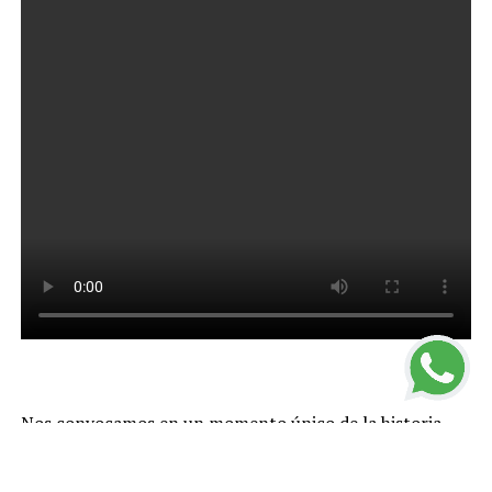
Nos convocamos en un momento único de la historia
que nos impone actuar con valentía. No debemos
paralizarnos ni temer. Mucho menos podemos