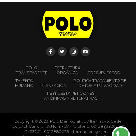
gentes negras, gentes de los barrios y comunas,
trabajadores y trabajadoras, personas desempleadas,
madres y padres, abuelas y abuelos, colectivas
feministas, artistas, maestros y demás sectores
inconformes con el gobierno actual y su accionar que
impide la vida digna. . En un país como Colombia,
mantener este grado de movilización es un reclamo y un
posicionamiento por la paz, un grito por la vida.
En las calles y carreteras, el pueblo colombiano inició
una movilización con una motivación económica, tan
contundente, que logró tumbar la reforma
tributaria. Esta reforma que pretendía aplicar el
gobierno actual quedó sepultada el cinco de mayo
cuando en el Congreso de la República fue
aprobado su
retiro
. Otro triunfo innegable, pero a mi juicio, en él se
expresa otro mayor, y es el haber logrado situar a la
economía en la arena de la contienda política. Esto es,
las gentes de Colombia, lograron situarse políticamente