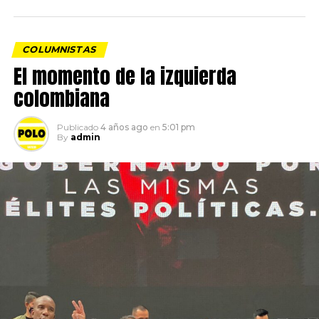
COLUMNISTAS
El momento de la izquierda
colombiana
Publicado
4 años ago
en
5:01 pm
By
admin