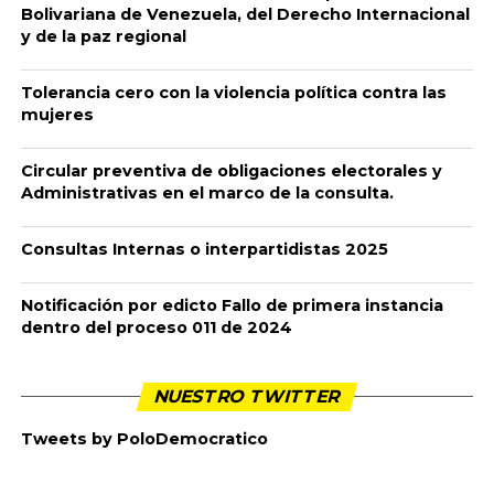
Las manifestaciones han cumplido mes y medio. Qué
significan todos estos días de movilización nacional
constante y sin interrupciones
Por:
Carlos Alberto Benavides Mora
junio 11, 2021
¿Qué nos sugieren la diversidad de expresiones, lugares
y contextos entretejidos en el manto común de la
defensa solidaria de la vida en un país como Colombia?
De múltiples formas, las expresiones de resistencia,
inconformidad y vitalidad se han mantenido en diversas
capitales y cabeceras municipales del territorio nacional
durante todo este tiempo, con el 80% de respaldo de la
población colombiana, he aquí su primer triunfo. Aquí y
allá, se reúnen convencidos de sus causas estudiantes,
gentes campesinas de distintas procedencias, indígenas,