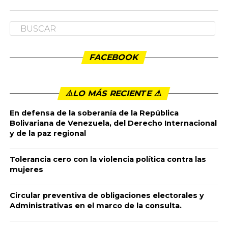
COLUMNISTAS
El momento de la izquierda
colombiana
Publicado
4 años ago
en
5:01 pm
By
admin