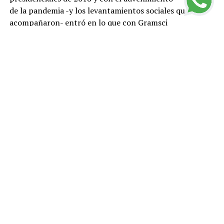
de la pandemia -y los levantamientos sociales que la
acompañaron- entró en lo que con Gramsci
pudiéramos llamar una “crisis orgánica”. Las políticas
neoliberales, que lanzaron a la precariedad a
millones de personas, su oposición al proceso de paz
firmado en 2016 con la guerrilla de las FARC,
el incremento de asesinatos de líderes sociales y la
infame represión policial con que el gobierno de
Iván Duque hizo frente a las protestas sociales de 2019,
terminaron por desacreditar al uribismo.
Casi todas las fuerzas políticas que hasta el momento le
acompañaron, han salido corriendo de allí
como quien huye de la peste. No es extraño, entonces,
que las fuerzas de la izquierda, lideradas por
Gustavo Petro, que en las anteriores presidenciales
obtuvo ocho millones de votos en la segunda
vuelta, hayan tomado con claridad la delantera.