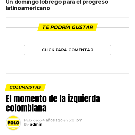
Un domingo lóbrego para el progreso
latinoamericano
TE PODRÍA GUSTAR
CLICK PARA COMENTAR
COLUMNISTAS
El momento de la izquierda
colombiana
Publicado
4 años ago
en
5:01 pm
By
admin