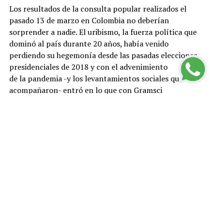
Los resultados de la consulta popular realizados el
pasado 13 de marzo en Colombia no deberían
sorprender a nadie. El uribismo, la fuerza política que
dominó al país durante 20 años, había venido
perdiendo su hegemonía desde las pasadas elecciones
presidenciales de 2018 y con el advenimiento
de la pandemia -y los levantamientos sociales que la
acompañaron- entró en lo que con Gramsci
pudiéramos llamar una “crisis orgánica”. Las políticas
neoliberales, que lanzaron a la precariedad a
millones de personas, su oposición al proceso de paz
firmado en 2016 con la guerrilla de las FARC,
el incremento de asesinatos de líderes sociales y la
infame represión policial con que el gobierno de
Iván Duque hizo frente a las protestas sociales de 2019,
terminaron por desacreditar al uribismo.
Casi todas las fuerzas políticas que hasta el momento le
acompañaron, han salido corriendo de allí