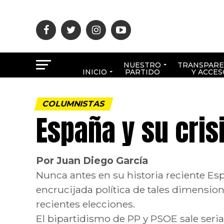
NUESTRO
TRANSPARE
INICIO
PARTIDO
Y ACCES
COLUMNISTAS
España y su cris
Por Juan Diego García
Nunca antes en su historia reciente Es
encrucijada política de tales dimensio
recientes elecciones.
El bipartidismo de PP y PSOE sale seri