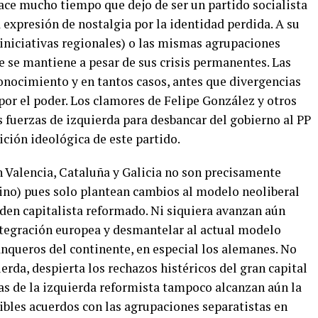
ce mucho tiempo que dejo de ser un partido socialista
a expresión de nostalgia por la identidad perdida. A su
 iniciativas regionales) o las mismas agrupaciones
 se mantiene a pesar de sus crisis permanentes. Las
onocimiento y en tantos casos, antes que divergencias
por el poder. Los clamores de Felipe González y otros
s fuerzas de izquierda para desbancar del gobierno al PP
ción ideológica de este partido.
en Valencia, Cataluña y Galicia no son precisamente
mino) pues solo plantean cambios al modelo neoliberal
rden capitalista reformado. Ni siquiera avanzan aún
integración europea y desmantelar al actual modelo
anqueros del continente, en especial los alemanes. No
erda, despierta los rechazos histéricos del gran capital
rzas de la izquierda reformista tampoco alcanzan aún la
ibles acuerdos con las agrupaciones separatistas en