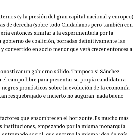
ernos (y la presión del gran capital nacional y europeo)
zas de derecha (sobre todo Ciudadanos pero también con
sería entonces similar a la experimentada por la
 gobierno de coalición, borradas definitivamente las
 y convertido en socio menor que verá crecer entonces a
pronosticar un gobierno sólido. Tampoco si Sánchez
a el campo libre para presentar su propia candidatura
s negros pronósticos sobre la evolución de la economía
tan resquebrajado e incierto no auguran nada bueno
os factores que ensombrecen el horizonte. Es mucho más
las instituciones, empezando por la misma monarquía
l entramado social, que encarna la misma idea de país.