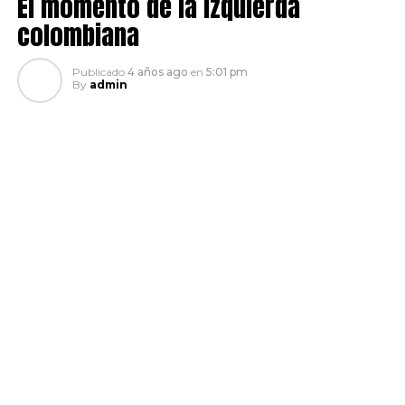
El momento de la izquierda
colombiana
Publicado
4 años ago
en
5:01 pm
By
admin