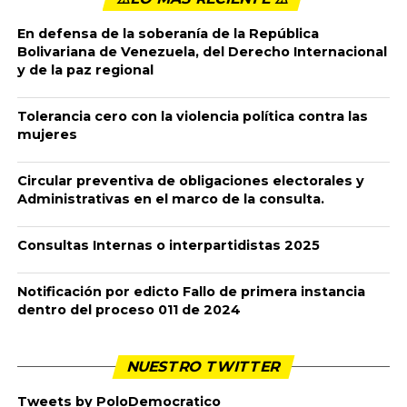
By
admin