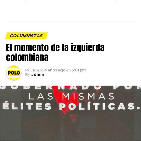
COLUMNISTAS
El momento de la izquierda
colombiana
Publicado
4 años ago
en
5:01 pm
By
admin