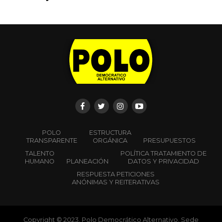
Las manifestaciones han cumplido mes y medio. Qué
significan todos estos días de movilización nacional
constante y sin interrupciones
Por:
Carlos Alberto Benavides Mora
junio 11, 2021
¿Qué nos sugieren la diversidad de expresiones, lugares
y contextos entretejidos en el manto común de la
defensa solidaria de la vida en un país como Colombia?
De múltiples formas, las expresiones de resistencia,
inconformidad y vitalidad se han mantenido en diversas
capitales y cabeceras municipales del territorio nacional
durante todo este tiempo, con el 80% de respaldo de la
población colombiana, he aquí su primer triunfo. Aquí y
allá, se reúnen convencidos de sus causas estudiantes,
gentes campesinas de distintas procedencias, indígenas,
gentes negras, gentes de los barrios y comunas,
trabajadores y trabajadoras, personas desempleadas,
madres y padres, abuelas y abuelos, colectivas