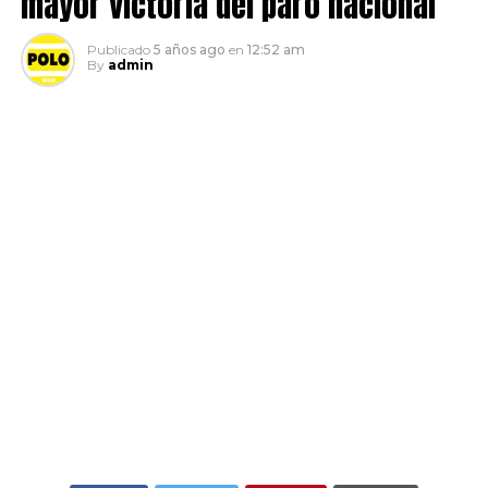
mayor victoria del paro nacional
Publicado
5 años ago
en
12:52 am
By
admin