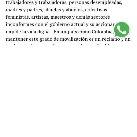
trabajadores y trabajadoras, personas desempleadas,
madres y padres, abuelas y abuelos, colectivas
feministas, artistas, maestros y demás sectores
inconformes con el gobierno actual y su accionar que
impide la vida digna. . En un país como Colombia,
mantener este grado de movilización es un reclamo y un
posicionamiento por la paz, un grito por la vida.
En las calles y carreteras, el pueblo colombiano inició
una movilización con una motivación económica, tan
contundente, que logró tumbar la reforma
tributaria. Esta reforma que pretendía aplicar el
gobierno actual quedó sepultada el cinco de mayo
cuando en el Congreso de la República fue
aprobado su
retiro
. Otro triunfo innegable, pero a mi juicio, en él se
expresa otro mayor, y es el haber logrado situar a la
economía en la arena de la contienda política. Esto es,
las gentes de Colombia, lograron situarse políticamente
frente a las dinámicas económicas y sus urgencias. La