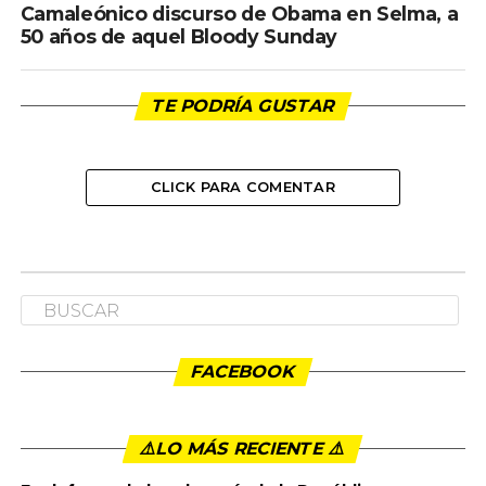
Camaleónico discurso de Obama en Selma, a
50 años de aquel Bloody Sunday
TE PODRÍA GUSTAR
CLICK PARA COMENTAR
COLUMNISTAS
El momento de la izquierda
colombiana
Publicado
4 años ago
en
5:01 pm
By
admin