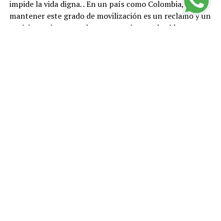
impide la vida digna. . En un país como Colombia,
mantener este grado de movilización es un reclamo y un
posicionamiento por la paz, un grito por la vida.
En las calles y carreteras, el pueblo colombiano inició
una movilización con una motivación económica, tan
contundente, que logró tumbar la reforma
tributaria. Esta reforma que pretendía aplicar el
gobierno actual quedó sepultada el cinco de mayo
cuando en el Congreso de la República fue
aprobado su
retiro
. Otro triunfo innegable, pero a mi juicio, en él se
expresa otro mayor, y es el haber logrado situar a la
economía en la arena de la contienda política. Esto es,
las gentes de Colombia, lograron situarse políticamente
frente a las dinámicas económicas y sus urgencias. La
ganancia es aún más significativa, cuando se advierte
cómo las gentes pudieron atar la situación concreta de
las personas y las familias con las políticas neoliberales,
para hacer de las decisiones económicas un campo de