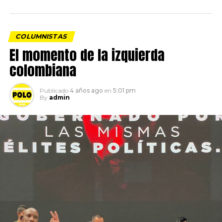
COLUMNISTAS
El momento de la izquierda
colombiana
Publicado
4 años ago
en
5:01 pm
By
admin