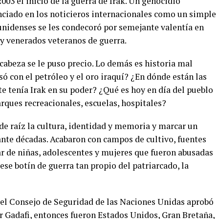
003 el inicio de la guerra de Irak. Un genocidio
nciado en los noticieros internacionales como un simple
ounidenses se les condecoró por semejante valentía en
oy venerados veteranos de guerra.
cabeza se le puso precio. Lo demás es historia mal
 con el petróleo y el oro iraquí? ¿En dónde están las
 tenía Irak en su poder? ¿Qué es hoy en día del pueblo
ques recreacionales, escuelas, hospitales?
 de raíz la cultura, identidad y memoria y marcar un
ante décadas. Acabaron con campos de cultivo, fuentes
ar de niñas, adolescentes y mujeres que fueron abusadas
se botín de guerra tan propio del patriarcado, la
 el Consejo de Seguridad de las Naciones Unidas aprobó
r Gadafi, entonces fueron Estados Unidos, Gran Bretaña,