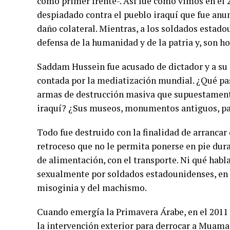
como primer frente-. Así fue como vimos en el 2
despiadado contra el pueblo iraquí que fue anu
daño colateral. Mientras, a los soldados estad
defensa de la humanidad y de la patria y, son h
Saddam Hussein fue acusado de dictador y a su 
contada por la mediatización mundial. ¿Qué pasó
armas de destrucción masiva que supuestamente
iraquí? ¿Sus museos, monumentos antiguos, par
Todo fue destruido con la finalidad de arrancar
retroceso que no le permita ponerse en pie dur
de alimentación, con el transporte. Ni qué habl
sexualmente por soldados estadounidenses, en e
misoginia y del machismo.
Cuando emergía la Primavera Árabe, en el 2011
la intervención exterior para derrocar a Muama