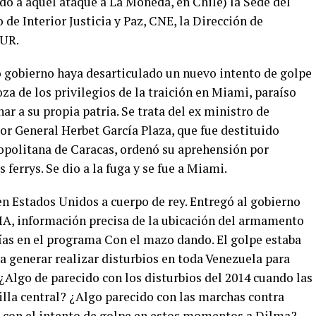
do a aquel ataque a La Moneda, en Chile) la Sede del
 de Interior Justicia y Paz, CNE, la Dirección de
SUR.
 gobierno haya desarticulado un nuevo intento de golpe
za de los privilegios de la traición en Miami, paraíso
ar a su propia patria. Se trata del ex ministro de
r General Herbet García Plaza, que fue destituido
opolitana de Caracas, ordenó su aprehensión por
ferrys. Se dio a la fuga y se fue a Miami.
en Estados Unidos a cuerpo de rey. Entregó al gobierno
CIA, información precisa de la ubicación del armamento
ías en el programa Con el mazo dando. El golpe estaba
a generar realizar disturbios en toda Venezuela para
 ¿Algo de parecido con los disturbios del 2014 cuando las
lla central? ¿Algo parecido con las marchas contra
o con el intento de golpe en estos momentos a Dilma?