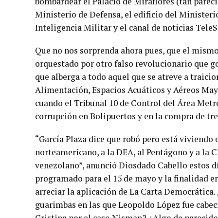
bombardear el Palacio de Miraflores (tan pareci
Ministerio de Defensa, el edificio del Ministerio
Inteligencia Militar y el canal de noticias Tele
Que no nos sorprenda ahora pues, que el mismo
orquestado por otro falso revolucionario que go
que alberga a todo aquel que se atreve a traicion
Alimentación, Espacios Acuáticos y Aéreos Mayo
cuando el Tribunal 10 de Control del Área Metr
corrupción en Bolipuertos y en la compra de tres 
“García Plaza dice que robó pero está viviendo 
norteamericano, a la DEA, al Pentágono y a la 
venezolano”, anunció Diosdado Cabello estos d
programado para el 15 de mayo y la finalidad er
arreciar la aplicación de La Carta Democrática.
guarimbas en las que Leopoldo López fue cabeci
Cristina por el caso Nisman? ¿Algo de parecid