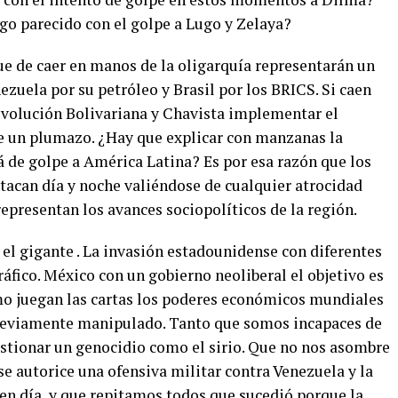
go parecido con el golpe a Lugo y Zelaya?
e de caer en manos de la oligarquía representarán un
nezuela por su petróleo y Brasil por los BRICS. Si caen
 Revolución Bolivariana y Chavista implementar el
de un plumazo. ¿Hay que explicar con manzanas la
á de golpe a América Latina? Es por esa razón que los
tacan día y noche valiéndose de cualquier atrocidad
representan los avances sociopolíticos de la región.
l gigante . La invasión estadounidense con diferentes
ráfico. México con un gobierno neoliberal el objetivo es
como juegan las cartas los poderes económicos mundiales
 previamente manipulado. Tanto que somos incapaces de
estionar un genocidio como el sirio. Que no nos asombre
se autorice una ofensiva militar contra Venezuela y la
 en día, y que repitamos todos que sucedió porque la