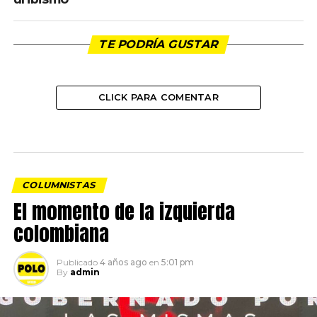
TE PODRÍA GUSTAR
CLICK PARA COMENTAR
COLUMNISTAS
El momento de la izquierda
colombiana
Publicado
4 años ago
en
5:01 pm
By
admin