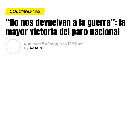
COLUMNISTAS
“No nos devuelvan a la guerra”: la
mayor victoria del paro nacional
Publicado
5 años ago
en
12:52 am
By
admin