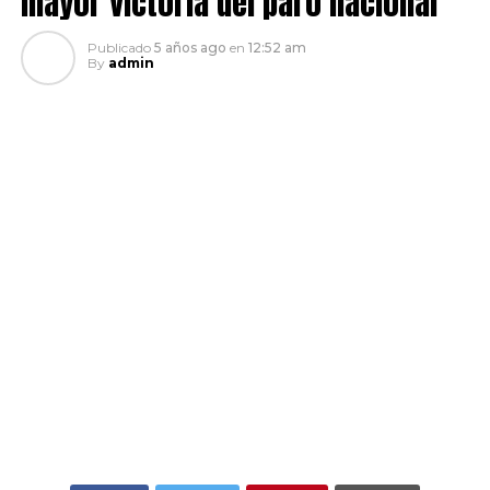
mayor victoria del paro nacional
Publicado
5 años ago
en
12:52 am
By
admin