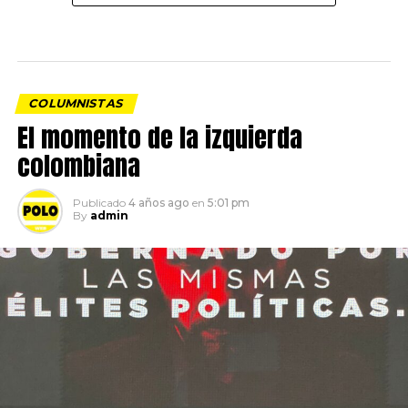
COLUMNISTAS
El momento de la izquierda
colombiana
Publicado
4 años ago
en
5:01 pm
By
admin