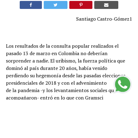
Santiago Castro-Gómez1
Los resultados de la consulta popular realizados el
pasado 13 de marzo en Colombia no deberían
sorprender a nadie. El uribismo, la fuerza política que
dominó al país durante 20 años, había venido
perdiendo su hegemonía desde las pasadas elecciones
presidenciales de 2018 y con el advenimiento
de la pandemia -y los levantamientos sociales que la
acompañaron- entró en lo que con Gramsci
pudiéramos llamar una “crisis orgánica”. Las políticas
neoliberales, que lanzaron a la precariedad a
millones de personas, su oposición al proceso de paz
firmado en 2016 con la guerrilla de las FARC,
el incremento de asesinatos de líderes sociales y la