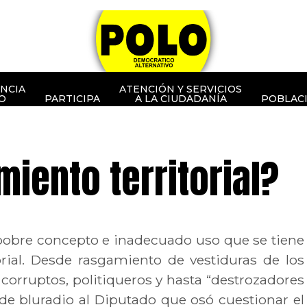
NCIA
ATENCIÓN Y SERVICIOS
O
PARTICIPA
A LA CIUDADANÍA
POBLAC
iento territorial?
el pobre concepto e inadecuado uso que se tiene
rial. Desde rasgamiento de vestiduras de los
 corruptos, politiqueros y hasta “destrozadores
 de bluradio al Diputado que osó cuestionar el