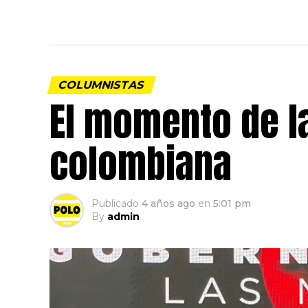
COLUMNISTAS
El momento de la
colombiana
Publicado
4 años ago
en
5:01 pm
By
admin