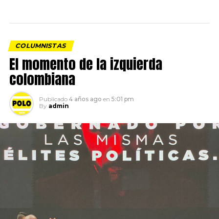
COLUMNISTAS
El momento de la izquierda
colombiana
Publicado
4 años ago
en
5:01 pm
By
admin