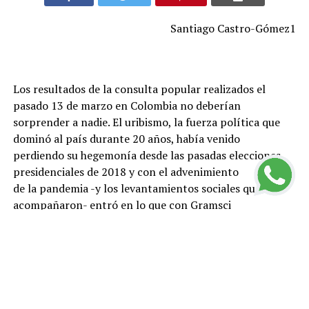
Santiago Castro-Gómez1
Los resultados de la consulta popular realizados el
pasado 13 de marzo en Colombia no deberían
sorprender a nadie. El uribismo, la fuerza política que
dominó al país durante 20 años, había venido
perdiendo su hegemonía desde las pasadas elecciones
presidenciales de 2018 y con el advenimiento
de la pandemia -y los levantamientos sociales que la
acompañaron- entró en lo que con Gramsci
pudiéramos llamar una “crisis orgánica”. Las políticas
neoliberales, que lanzaron a la precariedad a
millones de personas, su oposición al proceso de paz
firmado en 2016 con la guerrilla de las FARC,
el incremento de asesinatos de líderes sociales y la
infame represión policial con que el gobierno de