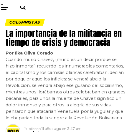
COLUMNISTAS
La importancia de la militancia en
tiempo de crisis y democracia
Por Ilka Oliva Corado
Cuando murió Chávez, (murió es un decir porque se
hizo inmortal) recuerdo los innumerables comentarios,
el capitalismo y los camisas blancas celebraban, decían
por doquier aquellos infieles: se vendrá abajo la
Revolución, se vendrá abajo ese gusano del socialismo,
mientras unos llorábamos otros celebraban en grandes
bacanales, para unos la muerte de Chávez significó un
dolor inmenso y para otros la alegría de sus vidas,
pensaron que atacarían Venezuela por la yugular y que
le chuparían toda la sangre a la Revolución Bolivariana.
Publicado
11 años ago
en
3:47 pm