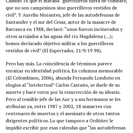
Cambio 16 que él mataba “guerrilleros fuera de combate,
que no son campesinos sino guerrilleros vestidos de
civil”. Y Aurelio Morantes, jefe de las autodefensas de
Santander y el sur del Cesar, autor de la masacre de
Barranca en 1988, declaró: “unos fueron incinerados y
otros arrojados a las aguas del río Magdalena (…);
hemos declarado objetivo militar a los guerrilleros
vestidos de civil” (El Espectador, 21/9/19 98).
Pero hay más. La coincidencia de términos parece
enraizar en identidad política. En columna memorable
(El Colombiano, 2006), abunda Fernando Londoño en
elogios al “intelectual” Carlos Castaño, se duele de su
muerte y hace votos por la resurrección de su ideario.
Pero al temible jefe de las Auc y a sus hermanos se les
atribuían ya, entre 1987 y 2002, 18 masacres con
centenares de muertos y el asesinato de otros tantos
dirigentes políticos. Lo que tampoco a Ordóñez le
impidió escribir por esas calendas que “las autodefensas