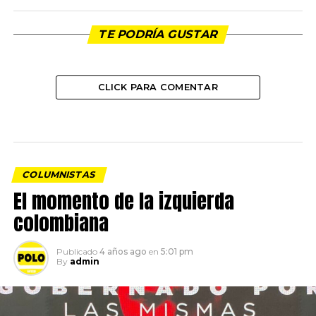
TE PODRÍA GUSTAR
CLICK PARA COMENTAR
COLUMNISTAS
El momento de la izquierda
colombiana
Publicado
4 años ago
en
5:01 pm
By
admin