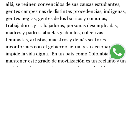
allá, se reúnen convencidos de sus causas estudiantes,
gentes campesinas de distintas procedencias, indígenas,
gentes negras, gentes de los barrios y comunas,
trabajadores y trabajadoras, personas desempleadas,
madres y padres, abuelas y abuelos, colectivas
feministas, artistas, maestros y demás sectores
inconformes con el gobierno actual y su accionar que
impide la vida digna. . En un país como Colombia,
mantener este grado de movilización es un reclamo y un
posicionamiento por la paz, un grito por la vida.
En las calles y carreteras, el pueblo colombiano inició
una movilización con una motivación económica, tan
contundente, que logró tumbar la reforma
tributaria. Esta reforma que pretendía aplicar el
gobierno actual quedó sepultada el cinco de mayo
cuando en el Congreso de la República fue
aprobado su
retiro
. Otro triunfo innegable, pero a mi juicio, en él se
expresa otro mayor, y es el haber logrado situar a la