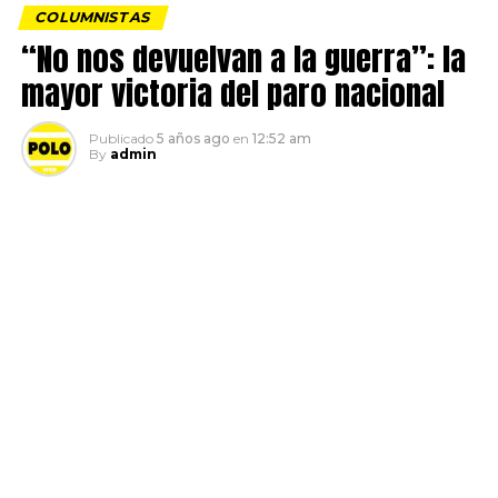
COLUMNISTAS
“No nos devuelvan a la guerra”: la
mayor victoria del paro nacional
Publicado
5 años ago
en
12:52 am
By
admin