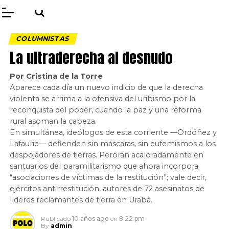
COLUMNISTAS
La ultraderecha al desnudo
Por Cristina de la Torre
Aparece cada día un nuevo indicio de que la derecha
violenta se arrima a la ofensiva del uribismo por la
reconquista del poder, cuando la paz y una reforma
rural asoman la cabeza.
En simultánea, ideólogos de esta corriente —Ordóñez y
Lafaurie— defienden sin máscaras, sin eufemismos a los
despojadores de tierras. Peroran acaloradamente en
santuarios del paramilitarismo que ahora incorpora
“asociaciones de víctimas de la restitución”; vale decir,
ejércitos antirrestitución, autores de 72 asesinatos de
líderes reclamantes de tierra en Urabá.
Publicado
10 años ago
en
8:22 pm
By
admin