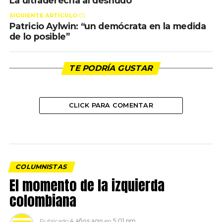
La ultraderecha al desnudo
SIGUIENTE ARTÍCULO 👈🏻
Patricio Aylwin: “un demócrata en la medida
de lo posible”
TE PODRÍA GUSTAR
CLICK PARA COMENTAR
COLUMNISTAS
El momento de la izquierda
colombiana
Publicado
4 años ago
en
5:01 pm