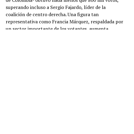
de Colombia- obtuvo nada menos que 800 mil votos,
superando incluso a Sergio Fajardo, líder de la
coalición de centro derecha. Una figura tan
representativa como Francia Márquez, respaldada por
un sector importante de los votantes, aumenta
considerablemente las fuerzas del Pacto Histórico, la
coalición de izquierdas liderada por Petro. Y si a esto
sumamos que las listas del Pacto Histórico
obtuvieron una importante votación para senado y
cámara, la fórmula Petro-Márquez se perfila
como ganadora en primera vuelta en las presidenciales
del próximo mes de mayo en Colombia. No
se ve por el momento ninguna otra fuerza política que
pudiera impedirlo.
Pareciera entonces que el “momento de la izquierda”
hubiese llegado para Colombia. Este país,
dominado desde el siglo XIX por una oligarquía
tradicional bipartidista, recientemente oxigenada