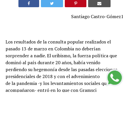
Santiago Castro-Gómez1
Los resultados de la consulta popular realizados el
pasado 13 de marzo en Colombia no deberían
sorprender a nadie. El uribismo, la fuerza política que
dominó al país durante 20 años, había venido
perdiendo su hegemonía desde las pasadas elecciones
presidenciales de 2018 y con el advenimiento
de la pandemia -y los levantamientos sociales que la
acompañaron- entró en lo que con Gramsci
pudiéramos llamar una “crisis orgánica”. Las políticas
neoliberales, que lanzaron a la precariedad a
millones de personas, su oposición al proceso de paz
firmado en 2016 con la guerrilla de las FARC,
el incremento de asesinatos de líderes sociales y la