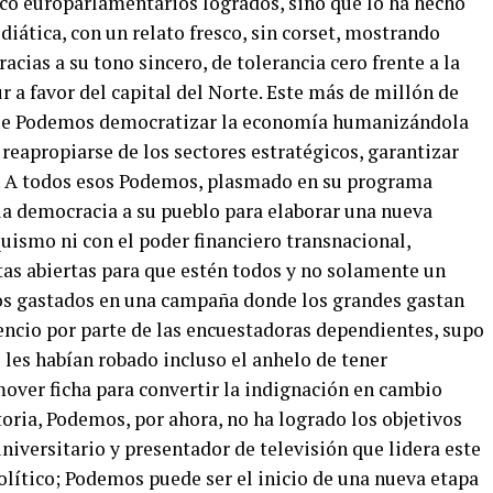
co europarlamentarios logrados, sino que lo ha hecho
iática, con un relato fresco, sin corset, mostrando
cias a su tono sincero, de tolerancia cero frente a la
ur a favor del capital del Norte. Este más de millón de
ue Podemos democratizar la economía humanizándola
, reapropiarse de los sectores estratégicos, garantizar
a. A todos esos Podemos, plasmado en su programa
la democracia a su pueblo para elaborar una nueva
quismo ni con el poder financiero transnacional,
s abiertas para que estén todos y no solamente un
ros gastados en una campaña donde los grandes gastan
lencio por parte de las encuestadoras dependientes, supo
les habían robado incluso el anhelo de tener
mover ficha para convertir la indignación en cambio
toria, Podemos, por ahora, no ha logrado los objetivos
universitario y presentador de televisión que lidera este
lítico; Podemos puede ser el inicio de una nueva etapa