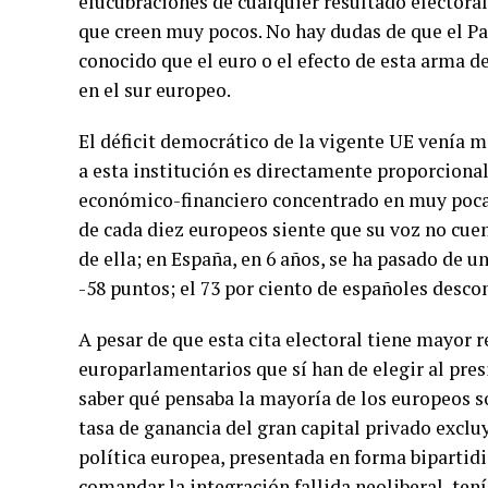
elucubraciones de cualquier resultado electoral,
que creen muy pocos. No hay dudas de que el 
conocido que el euro o el efecto de esta arma 
en el sur europeo.
El déficit democrático de la vigente UE venía m
a esta institución es directamente proporcional
económico-financiero concentrado en muy pocas
de cada diez europeos siente que su voz no cuen
de ella; en España, en 6 años, se ha pasado de u
-58 puntos; el 73 por ciento de españoles descon
A pesar de que esta cita electoral tiene mayor r
europarlamentarios que sí han de elegir al pres
saber qué pensaba la mayoría de los europeos so
tasa de ganancia del gran capital privado excl
política europea, presentada en forma bipartidi
comandar la integración fallida neoliberal, ten