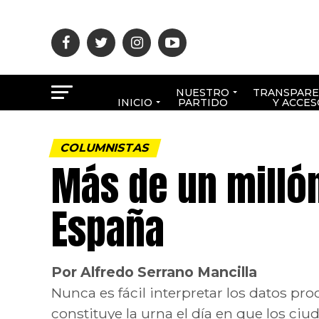
NUESTRO
TRANSPARE
INICIO
PARTIDO
Y ACCES
COLUMNISTAS
Más de un milló
España
Por Alfredo Serrano Mancilla
Nunca es fácil interpretar los datos pr
constituye la urna el día en que los ci