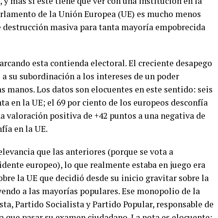
 y más si éste tiene que ver con una institución en la
Parlamento de la Unión Europea (UE) es mucho menos
de destrucción masiva para tanta mayoría empobrecida
arcando esta contienda electoral. El creciente desapego
 a su subordinación a los intereses de un poder
 manos. Los datos son elocuentes en este sentido: seis
ta en la UE; el 69 por ciento de los europeos desconfía
na valoración positiva de +42 puntos a una negativa de
fía en la UE.
elevancia que las anteriores (porque se vota a
idente europeo), lo que realmente estaba en juego era
bre la UE que decidió desde su inicio gravitar sobre la
uyendo a las mayorías populares. Ese monopolio de la
sta, Partido Socialista y Partido Popular, responsable de
ía que pasar su examen ciudadano. La nota es elocuente: