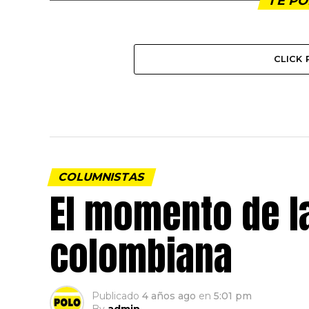
TE PO
CLICK
COLUMNISTAS
El momento de la
colombiana
Publicado
4 años ago
en
5:01 pm