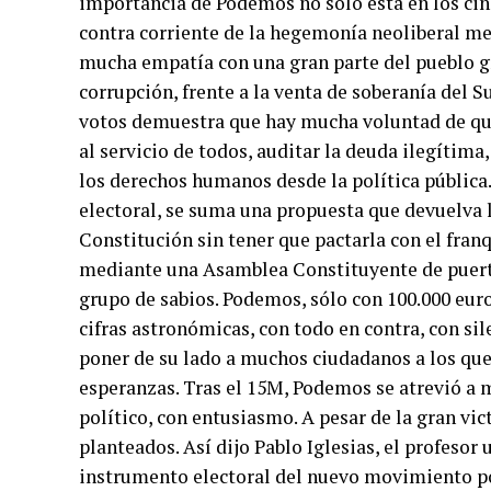
importancia de Podemos no sólo está en los cin
contra corriente de la hegemonía neoliberal med
mucha empatía con una gran parte del pueblo gra
corrupción, frente a la venta de soberanía del S
votos demuestra que hay mucha voluntad de q
al servicio de todos, auditar la deuda ilegítima
los derechos humanos desde la política públic
electoral, se suma una propuesta que devuelva 
Constitución sin tener que pactarla con el fran
mediante una Asamblea Constituyente de puerta
grupo de sabios. Podemos, sólo con 100.000 eu
cifras astronómicas, con todo en contra, con si
poner de su lado a muchos ciudadanos a los que 
esperanzas. Tras el 15M, Podemos se atrevió a 
político, con entusiasmo. A pesar de la gran vic
planteados. Así dijo Pablo Iglesias, el profesor 
instrumento electoral del nuevo movimiento po