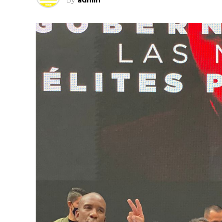
By
admin