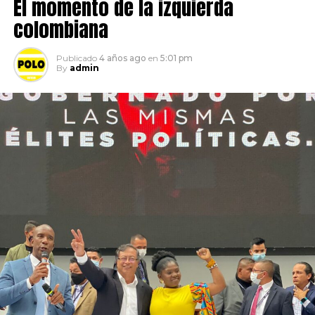
El momento de la izquierda
colombiana
Publicado
4 años ago
en
5:01 pm
By
admin