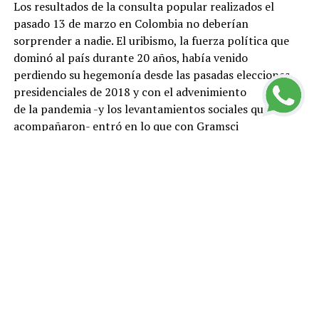
Los resultados de la consulta popular realizados el
pasado 13 de marzo en Colombia no deberían
sorprender a nadie. El uribismo, la fuerza política que
dominó al país durante 20 años, había venido
perdiendo su hegemonía desde las pasadas elecciones
presidenciales de 2018 y con el advenimiento
de la pandemia -y los levantamientos sociales que la
acompañaron- entró en lo que con Gramsci
pudiéramos llamar una “crisis orgánica”. Las políticas
neoliberales, que lanzaron a la precariedad a
millones de personas, su oposición al proceso de paz
firmado en 2016 con la guerrilla de las FARC,
el incremento de asesinatos de líderes sociales y la
infame represión policial con que el gobierno de
Iván Duque hizo frente a las protestas sociales de 2019,
terminaron por desacreditar al uribismo.
Casi todas las fuerzas políticas que hasta el momento le
acompañaron, han salido corriendo de allí
como quien huye de la peste. No es extraño, entonces,