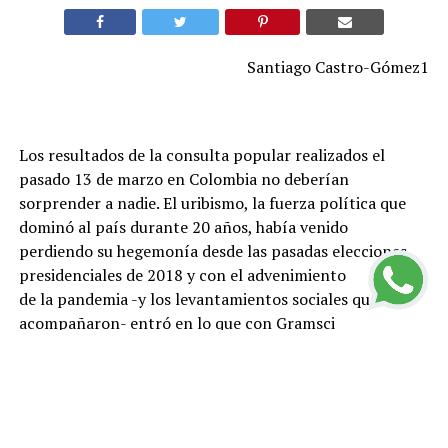
Santiago Castro-Gómez1
Los resultados de la consulta popular realizados el
pasado 13 de marzo en Colombia no deberían
sorprender a nadie. El uribismo, la fuerza política que
dominó al país durante 20 años, había venido
perdiendo su hegemonía desde las pasadas elecciones
presidenciales de 2018 y con el advenimiento
de la pandemia -y los levantamientos sociales que la
acompañaron- entró en lo que con Gramsci
pudiéramos llamar una “crisis orgánica”. Las políticas
neoliberales, que lanzaron a la precariedad a
millones de personas, su oposición al proceso de paz
firmado en 2016 con la guerrilla de las FARC,
el incremento de asesinatos de líderes sociales y la