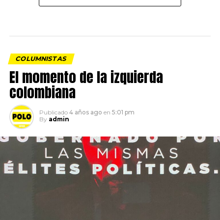
COLUMNISTAS
El momento de la izquierda
colombiana
Publicado
4 años ago
en
5:01 pm
By
admin