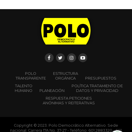
POLO
ESTRUCTURA
TRANSPARENTE
ORGÁNICA
PRESUPUESTOS
TALENTO
POLÍTICA TRATAMIENTO DE
HUMANO
PLANEACIÓN
DATOS Y PRIVACIDAD
RESPUESTA PETICIONES
ANÓNIMAS Y REITERATIVAS
Copyright © 2023. Polo Democrático Alternativo. Sede
nacional: Carrera 17A No. 37-27 - Teléfono: 601 2883320 - 601