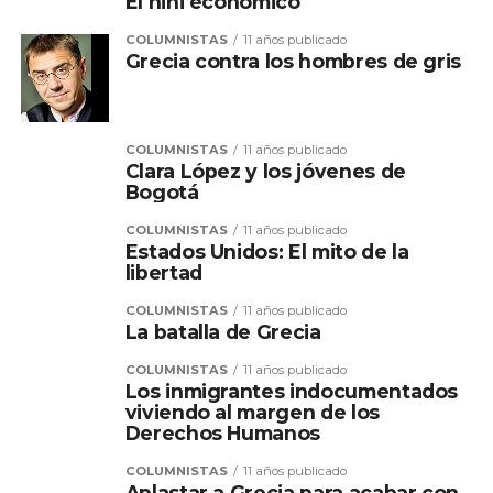
El nini económico
COLUMNISTAS
11 años publicado
Grecia contra los hombres de gris
COLUMNISTAS
11 años publicado
Clara López y los jóvenes de
Bogotá
COLUMNISTAS
11 años publicado
Estados Unidos: El mito de la
libertad
COLUMNISTAS
11 años publicado
La batalla de Grecia
COLUMNISTAS
11 años publicado
Los inmigrantes indocumentados
viviendo al margen de los
Derechos Humanos
COLUMNISTAS
11 años publicado
Aplastar a Grecia para acabar con